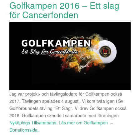
Golfkampen 2016 – Ett slag
för Cancerfonden
Jag var projekt- och tävlingsledare för Golfkampen också
2017. Tävlingen spelades 4 augusti. Vi kom tvåa igen i Sv
Golfförbundets tävling ”Ett Slag”. Vi drev Golfkampen också
2016. Golfkampen skedde i samarbete med föreningen
Nyköpings Tillsammans
.
Läs mer om Golfkampen
–
D
onationssida.