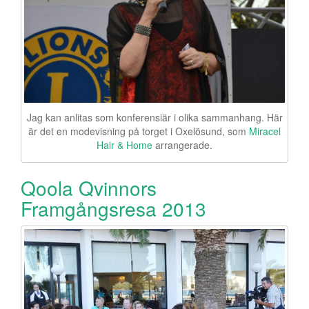
Jag kan anlitas som konferensiär i olika sammanhang. Här
är det en modevisning på torget i Oxelösund, som
Miracel
Hair & Home
arrangerade.
Qoola Qvinnors
Framgångsresa 2013