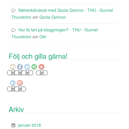
Nätverksfrukost med Qoola Qvinnor - THU - Gunnel
Thunström
om
Qoola Qvinnor
Hur få fart på bloggningen? - THU - Gunnel
Thunström
om
Old
Följ och gilla gärna!
20
20
20
20
20
20
Arkiv
januari 2018