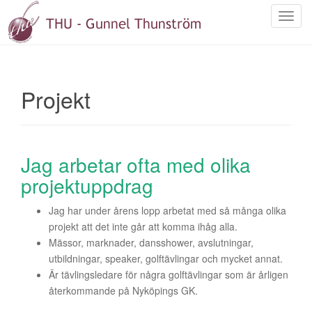
S
l
å
p
å
Projekt
/
a
v
n
Jag arbetar ofta med olika
a
projektuppdrag
v
i
Jag har under årens lopp arbetat med så många olika
g
projekt att det inte går att komma ihåg alla.
e
Mässor, marknader, dansshower, avslutningar,
r
utbildningar, speaker, golftävlingar och mycket annat.
i
Är tävlingsledare för några golftävlingar som är årligen
n
återkommande på Nyköpings GK.
g