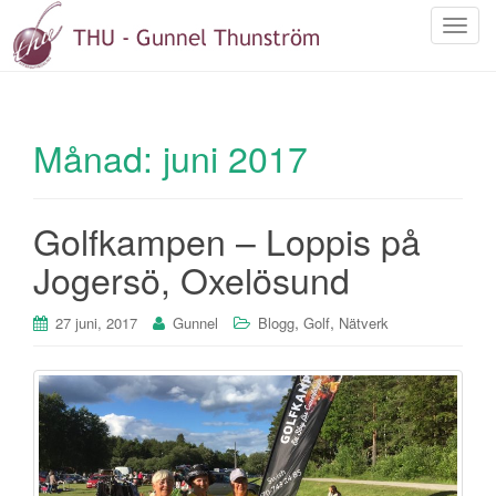
S
l
å
p
å
Månad:
juni 2017
/
a
v
Golfkampen – Loppis på
n
a
Jogersö, Oxelösund
v
i
,
,
27 juni, 2017
Gunnel
Blogg
Golf
Nätverk
g
e
r
i
n
g