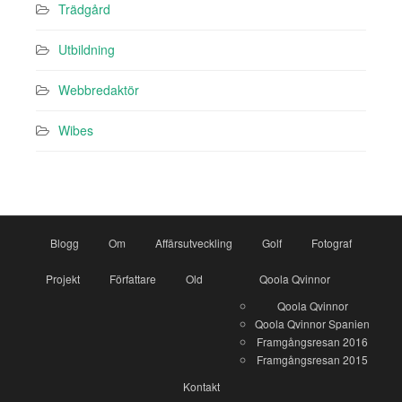
Trädgård
Utbildning
Webbredaktör
Wibes
Blogg
Om
Affärsutveckling
Golf
Fotograf
Projekt
Författare
Old
Qoola Qvinnor
Qoola Qvinnor
Qoola Qvinnor Spanien
Framgångsresan 2016
Framgångsresan 2015
Kontakt