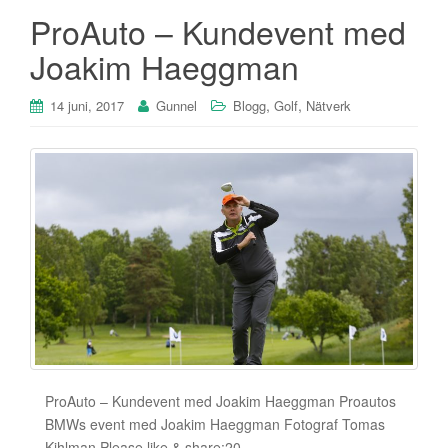
ProAuto – Kundevent med
Joakim Haeggman
,
,
14 juni, 2017
Gunnel
Blogg
Golf
Nätverk
ProAuto – Kundevent med Joakim Haeggman Proautos
BMWs event med Joakim Haeggman Fotograf Tomas
Kihlman Please like & share:20